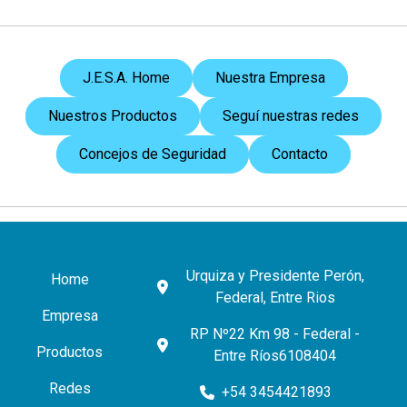
J.E.S.A. Home
Nuestra Empresa
Nuestros Productos
Seguí nuestras redes
Concejos de Seguridad
Contacto
Urquiza y Presidente Perón,
Home
Federal, Entre Rios
Empresa
RP Nº22 Km 98 - Federal -
Productos
Entre Ríos6108404
Redes
+54 3454421893