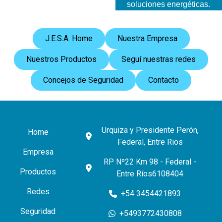
soluciones energéticas.
J.E.S.A. Home
Nuestra Empresa
Nuestros Productos
Seguí nuestras redes
Concejos de Seguridad
Contacto
Urquiza y Presidente Perón,
Home
Federal, Entre Rios
Empresa
RP Nº22 Km 98 - Federal -
Productos
Entre Ríos6108404
Redes
+54 3454421893
Seguridad
+5493772430808